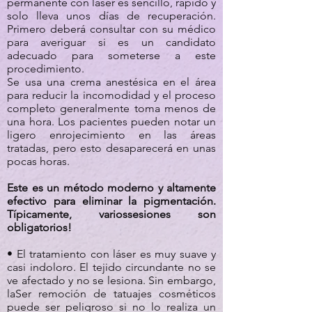
permanente con láser es sencillo, rápido y
solo lleva unos días de recuperación.
Primero deberá consultar con su médico
para averiguar si es un candidato
adecuado para someterse a este
procedimiento.
Se usa una crema anestésica en el área
para reducir la incomodidad y el proceso
completo generalmente toma menos de
una hora. Los pacientes pueden notar un
ligero enrojecimiento en las áreas
tratadas, pero esto desaparecerá en unas
pocas horas.
Este es un método moderno y altamente
efectivo para eliminar la pigmentación.
Típicamente, varios
sesiones
son
obligatorios!
• El tratamiento con láser es muy suave y
casi indoloro. El tejido circundante no se
ve afectado y no se lesiona. Sin embargo,
la
Ser remoción de tatuajes cosméticos
puede ser peligroso si no lo realiza un