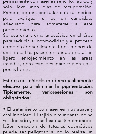
permanente con láser es sencillo, rápido y
solo lleva unos días de recuperación.
Primero deberá consultar con su médico
para averiguar si es un candidato
adecuado para someterse a este
procedimiento.
Se usa una crema anestésica en el área
para reducir la incomodidad y el proceso
completo generalmente toma menos de
una hora. Los pacientes pueden notar un
ligero enrojecimiento en las áreas
tratadas, pero esto desaparecerá en unas
pocas horas.
Este es un método moderno y altamente
efectivo para eliminar la pigmentación.
Típicamente, varios
sesiones
son
obligatorios!
• El tratamiento con láser es muy suave y
casi indoloro. El tejido circundante no se
ve afectado y no se lesiona. Sin embargo,
la
Ser remoción de tatuajes cosméticos
puede ser peligroso si no lo realiza un