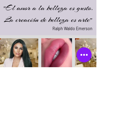
"El amor a la belleza es gusto.
La creación de belleza es arte"
Ralph Waldo Emerson
Historias de éxito
Como maquilladora permanente, estoy
constantemente
esforzándome por
mejorar mis servicios
y siempre estoy
feliz de recibir
comentarios de mis
valiosos clientes
. No importa qué