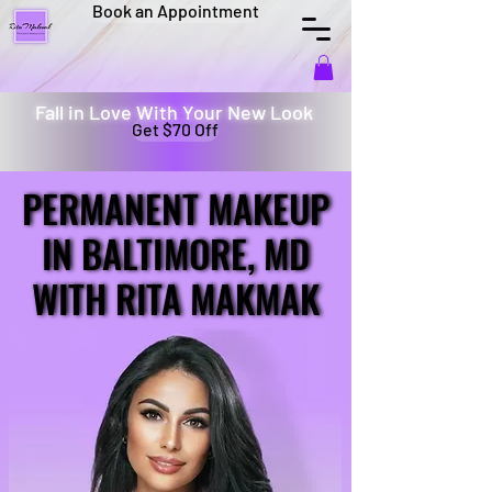
Book an Appointment
Fall in Love With Your New Look
Get $70 Off
PERMANENT MAKEUP
PERMANENT MAKEUP
IN BALTIMORE, MD
IN BALTIMORE, MD
WITH RITA MAKMAK
WITH RITA MAKMAK