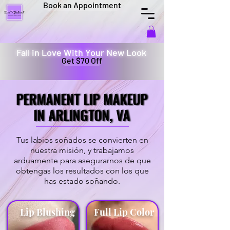
Book an Appointment
Fall in Love With Your New Look
Get $70 Off
PERMANENT LIP MAKEUP
PERMANENT LIP MAKEUP
IN ARLINGTON, VA
IN ARLINGTON, VA
Tus labios soñados se convierten en
nuestra misión, y trabajamos
arduamente para asegurarnos de que
obtengas los resultados con los que
has estado soñando.
Lip Blushing
Full Lip Color